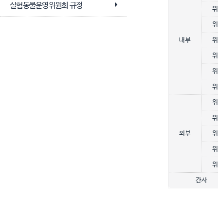
실험동물운영위원회 규정
위
위
내부
위
위
위
위
위
위
외부
위
위
위
간사