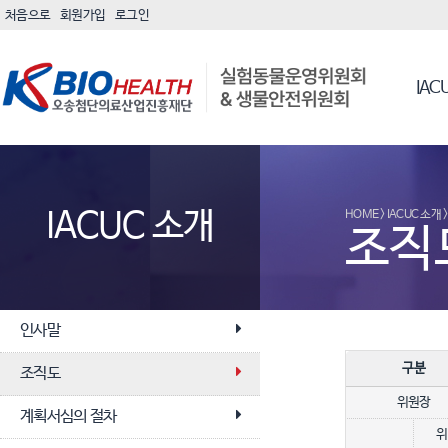
처음으로
회원가입
로그인
IAC
IACUC 소개
HOME > IACUC 소개
조직
인사말
구분
조직도
위원장
계획서심의 절차
위