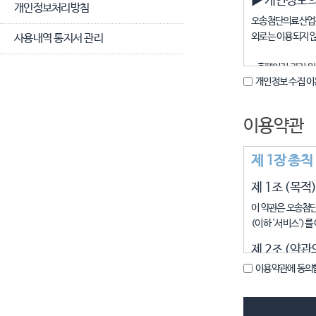
▶ 개인정보의
개인정보처리방침
오송첨단의료산업진
외로는 이용되지 않
사용내역 통지서 관리
· 홈페이지 관리 
개인정보 수집 이
▶ 수집하려는
· 필수항목 : 로그인
이용약관
· 선택항목 : K
제 1장 총칙
▶ 개인정보의
제 1조 (목적
· 동물실험운영위
서 개인정보를 처
이 약관은 오송첨
(이하 '서비스')
▶ 동의 거부
제 2조 (약관
· 수집하는 개인정
받을 수 있습니다.
이용약관에 동의
이 약관의 내
'서비스'를 이
'실험동물운영위